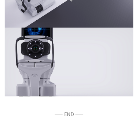
—— END ——