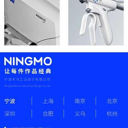
让每件作品经典
宁波木马工业设计有限公司
Ningbo Moma Industrial Design Co.,Ltd
宁波
上海
南京
北京
深圳
合肥
义乌
杭州