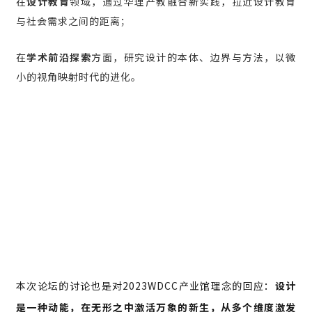
在
设计教育
领域，通过华理产教融合新实践，拉近设计教育
与社会需求之间的距离；
在
学术前沿探索
方面，研究设计的本体、边界与方法，以微
小的视角映射时代的进化。
本次论坛的讨论也是对2023WDCC产业馆理念的回应：
设计
是一种动能，在无形之中激活万象的新生，从多个维度激发